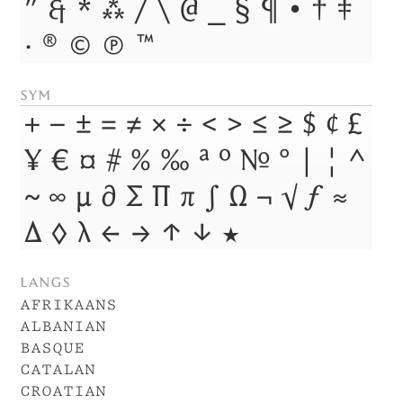
″
&
*
⁂
/
\
@
_
§
¶
•
†
‡
·
®
©
℗
™
sym
+
−
±
=
≠
×
÷
<
>
≤
≥
$
¢
£
¥
€
¤
#
%
‰
ª
º
№
°
|
¦
^
~
∞
µ
∂
∑
∏
π
∫
Ω
¬
√
ƒ
≈
Δ
◊
λ
←
→
↑
↓
★
langs
afrikaans
albanian
basque
catalan
croatian