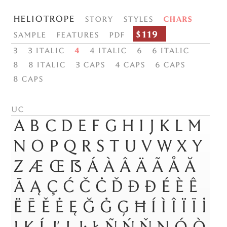
Heliotrope
Story
Styles
Chars
$119
Sample
Features
PDF
3
3 italic
4
4 italic
6
6 italic
8
8 italic
3 Caps
4 Caps
6 Caps
8 Caps
uc
A
B
C
D
E
F
G
H
I
J
K
L
M
N
O
P
Q
R
S
T
U
V
W
X
Y
Z
Æ
Œ
ẞ
Á
À
Â
Ä
Ã
Å
Ă
Ā
Ą
Ç
Ć
Č
Ċ
Ď
Đ
Ð
É
È
Ê
Ë
Ē
Ě
Ė
Ę
Ğ
Ġ
Ģ
Ħ
Í
Ì
Î
Ï
Ī
İ