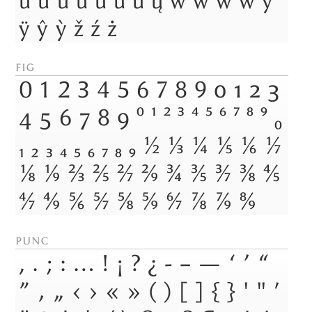
ú
ù
û
ü
ū
ű
ů
ų
ẃ
ŵ
ẅ
ẁ
ý
ÿ
ŷ
ỳ
ž
ź
ż
fig
0
1
2
3
4
5
6
7
8
9
0
1
2
3
4
5
6
7
8
9
0
1
2
3
4
5
6
7
8
9
0
1
2
3
4
5
6
7
8
9
1/2
1/3
1/4
1/5
1/6
1/7
1/8
1/9
2/3
2/5
2/7
2/9
3/4
3/5
3/7
3/8
4/5
4/7
4/9
5/6
5/7
5/8
5/9
6/7
7/8
7/9
8/9
punc
,
.
;
:
…
!
¡
?
¿
-
–
—
‘
’
“
”
‚
„
‹
›
«
»
(
)
[
]
{
}
'
"
′