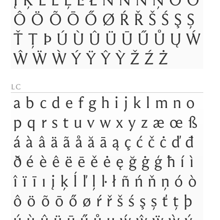
Į
Ķ
Ĺ
Ľ
Ļ
Ŀ
Ł
Ñ
Ń
Ň
Ņ
Ó
Ò
Ô
Ö
Õ
Ō
Ő
Ø
Ŕ
Ř
Š
Ś
Ş
Ș
Ť
Ţ
Þ
Ú
Ù
Û
Ü
Ū
Ű
Ů
Ų
Ẃ
Ŵ
Ẅ
Ẁ
Ý
Ÿ
Ŷ
Ỳ
Ž
Ź
Ż
lc
a
b
c
d
e
f
g
h
i
j
k
l
m
n
o
p
q
r
s
t
u
v
w
x
y
z
æ
œ
ß
á
à
â
ä
ã
å
ă
ā
ą
ç
ć
č
ċ
ď
đ
ð
é
è
ê
ë
ē
ě
ė
ę
ğ
ġ
ģ
ħ
í
ì
î
ï
ī
ı
į
ķ
ĺ
ľ
ļ
ŀ
ł
ñ
ń
ň
ņ
ó
ò
ô
ö
õ
ō
ő
ø
ŕ
ř
š
ś
ş
ș
ť
ţ
þ