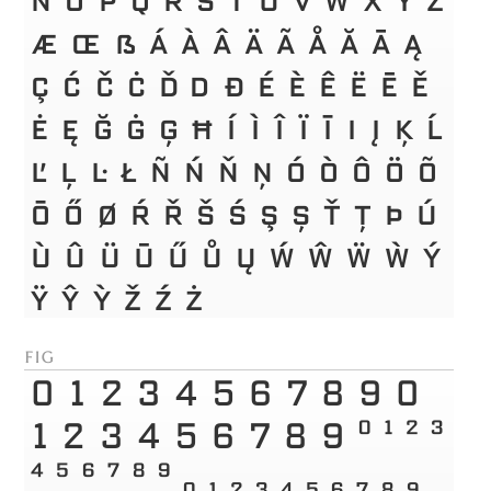
æ
œ
ß
á
à
â
ä
ã
å
ă
ā
ą
ç
ć
č
ċ
ď
đ
ð
é
è
ê
ë
ē
ě
ė
ę
ğ
ġ
ģ
ħ
í
ì
î
ï
ī
ı
į
ķ
ĺ
ľ
ļ
ŀ
ł
ñ
ń
ň
ņ
ó
ò
ô
ö
õ
ō
ő
ø
ŕ
ř
š
ś
ş
ș
ť
ţ
þ
ú
ù
û
ü
ū
ű
ů
ų
ẃ
ŵ
ẅ
ẁ
ý
ÿ
ŷ
ỳ
ž
ź
ż
fig
0
1
2
3
4
5
6
7
8
9
0
1
2
3
4
5
6
7
8
9
0
1
2
3
4
5
6
7
8
9
0
1
2
3
4
5
6
7
8
9