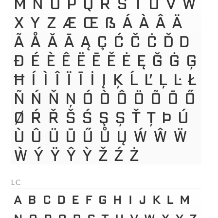
M
N
O
P
Q
R
S
T
U
V
W
X
Y
Z
Æ
Œ
ẞ
Á
À
Â
Ä
Ã
Å
Ă
Ā
Ą
Ç
Ć
Č
Ċ
Ď
Đ
Ð
É
È
Ê
Ë
Ē
Ě
Ė
Ę
Ğ
Ġ
Ģ
Ħ
Í
Ì
Î
Ï
Ī
İ
Į
Ķ
Ĺ
Ľ
Ļ
Ŀ
Ł
Ñ
Ń
Ň
Ņ
Ó
Ò
Ô
Ö
Õ
Ō
Ő
Ø
Ŕ
Ř
Š
Ś
Ş
Ș
Ť
Ţ
Þ
Ú
Ù
Û
Ü
Ū
Ű
Ů
Ų
Ẃ
Ŵ
Ẅ
Ẁ
Ý
Ÿ
Ŷ
Ỳ
Ž
Ź
Ż
lc
a
b
c
d
e
f
g
h
i
j
k
l
m
n
o
p
q
r
s
t
u
v
w
x
y
z