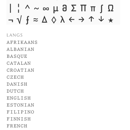
|
¦
^
~
∞
µ
∂
∑
∏
π
∫
Ω
¬
√
ƒ
≈
Δ
◊
λ
←
→
↑
↓
★
langs
afrikaans
albanian
basque
catalan
croatian
czech
danish
dutch
english
estonian
filipino
finnish
french