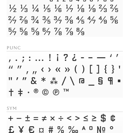
1/2
1/3
1/4
1/5
1/6
1/7
1/8
1/9
2/3
2/5
2/7
2/9
3/4
3/5
3/7
3/8
4/5
4/7
4/9
5/6
5/7
5/8
5/9
6/7
7/8
7/9
8/9
punc
,
.
;
:
…
!
¡
?
¿
-
–
—
‘
’
“
”
‚
„
‹
›
«
»
(
)
[
]
{
}
'
"
′
″
&
*
⁂
/
\
@
_
§
¶
•
†
‡
·
®
©
℗
™
sym
+
−
±
=
≠
×
÷
<
>
≤
≥
$
¢
£
¥
€
¤
#
%
‰
ª
º
№
°